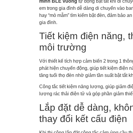
minh BLE vuông
tự động bật tắt khi di chu
em trong gia đình dễ dàng di chuyển vào ba
hay “mò mẫm” tìm kiếm bật đèn, đảm bảo an 
gia đình.
Tiết kiệm điện năng, t
môi trường
Với thiết kế tích hợp cảm biến 2 trong 1 thông
phát hiện chuyển động, giúp tiết kiệm điện 
tăng tuổi thọ đèn nhờ giảm tần suất bật tắt k
Công tắc tiết kiệm năng lượng, giúp giảm điệ
lượng rác thải điện tử và góp phần giảm thiể
Lắp đặt dễ dàng, khô
thay đổi kết cấu điện
Khi thi công lắp đặt công tắc cảm ứng cầu t