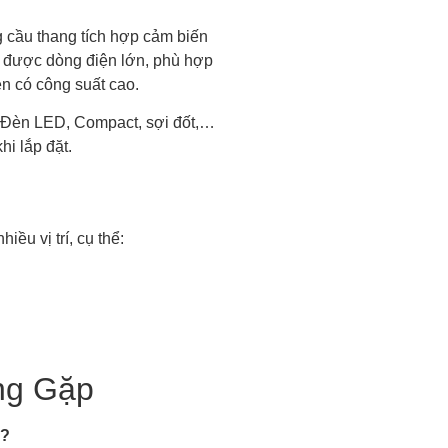
g cầu thang tích hợp cảm biến
u được dòng điện lớn, phù hợp
iện có công suất cao.
ư: Đèn LED, Compact, sợi đốt,…
hi lắp đặt.
ều vị trí, cụ thể:
ng Gặp
g?