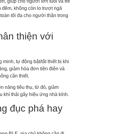
yển, giúp cho người lớn tuổi và trẻ
n đêm, không còn lo trượt ngã
toàn tối đa cho người thân trong
hân thiện với
 minh, tự động bật/tắt thiết bị khi
năng, giảm hóa đơn tiền điện và
hông cần thiết.
n năng tiêu thụ, từ đó, giảm
u khí thải gây hiệu ứng nhà kính.
ng đục phá hay
hang BLE, gia chủ không cần đi