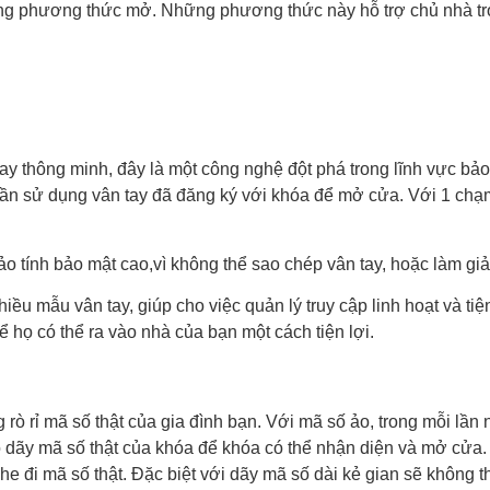
ng phương thức mở. Những phương thức này hỗ trợ chủ nhà tro
y thông minh, đây là một công nghệ đột phá trong lĩnh vực bảo
ỉ cần sử dụng vân tay đã đăng ký với khóa để mở cửa. Với 1 ch
 tính bảo mật cao,vì không thể sao chép vân tay, hoặc làm giả
ều mẫu vân tay, giúp cho việc quản lý truy cập linh hoạt và tiệ
ể họ có thể ra vào nhà của bạn một cách tiện lợi.
rò rỉ mã số thật của gia đình bạn. Với mã số ảo, trong mỗi lầ
ó dãy mã số thật của khóa để khóa có thể nhận diện và mở cửa
 đi mã số thật. Đặc biệt với dãy mã số dài kẻ gian sẽ không th