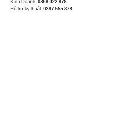
Kinh Doanh:
0868.022.878
Hỗ trợ kỹ thuật:
0387.555.878