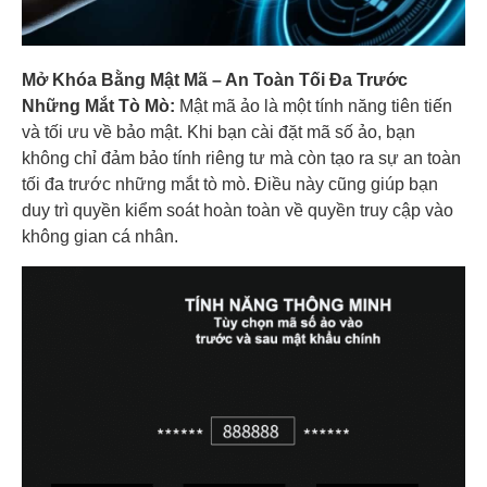
Mở Khóa Bằng Mật Mã – An Toàn Tối Đa Trước
Những Mắt Tò Mò:
Mật mã ảo là một tính năng tiên tiến
và tối ưu về bảo mật. Khi bạn cài đặt mã số ảo, bạn
không chỉ đảm bảo tính riêng tư mà còn tạo ra sự an toàn
tối đa trước những mắt tò mò. Điều này cũng giúp bạn
duy trì quyền kiểm soát hoàn toàn về quyền truy cập vào
không gian cá nhân.