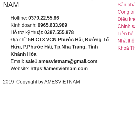
NAM
Sản ph
Công trì
Hotline:
0379.22.55.86
Điều kh
Kinh doanh:
0965.633.989
Chính s
Hỗ trợ kỹ thuật:
0387.555.878
Liên hệ 
Địa chỉ:
5H CT3 VCN Phước Hải, Đường Tố
Nhà thô
Hữu, P.Phước Hải, Tp.Nha Trang, Tỉnh
Khoá Th
Khánh Hòa
Email:
sale1.amesvietnam@gmail.com
Website:
https://amesvietnam.com
2019 Copyright by AMESVIETNAM