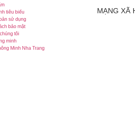
ẩm
MẠNG XÃ 
nh tiêu biểu
oản sử dụng
ách bảo mật
chúng tôi
ng minh
ông Minh Nha Trang