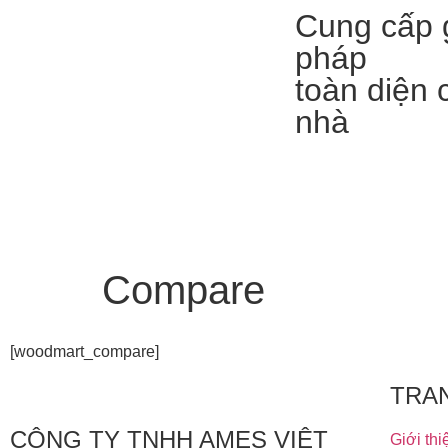
Cung cấp g
pháp
toàn diện 
nhà
Compare
[woodmart_compare]
TRA
CÔNG TY TNHH AMES VIỆT
Giới thi