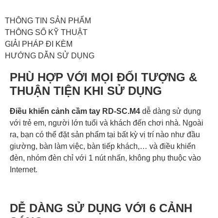
THÔNG TIN SẢN PHẨM
THÔNG SỐ KỸ THUẬT
GIẢI PHÁP ĐI KÈM
HƯỚNG DẪN SỬ DỤNG
PHÙ HỢP VỚI MỌI ĐỐI TƯỢNG &
THUẬN TIỆN KHI SỬ DỤNG
Điều khiển cảnh cầm tay RD-SC.M4
dễ dàng sử dụng
với trẻ em, người lớn tuổi và khách đến chơi nhà. Ngoài
ra, bạn có thể đặt sản phẩm tại bất kỳ vị trí nào như đầu
giường, bàn làm việc, bàn tiếp khách,… và điều khiển
đèn, nhóm đèn chỉ với 1 nút nhấn, không phụ thuộc vào
Internet.
DỄ DÀNG SỬ DỤNG VỚI 6 CẢNH