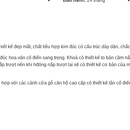
Bảo hành:
24 tháng
iết kế đẹp mắt, chất liệu hợp kim đúc có cấu trúc dày dặn, chắ
đúc hoa văn cổ điển sang trọng. Khoá có thiết kế to bản cầm 
 trượt nên khi hđóng nắp trượt lại sẽ có thiết kế cơ bản của m
ù hợp với các cánh cửa gỗ căn hộ cao cấp có thiết kế tân cổ đi