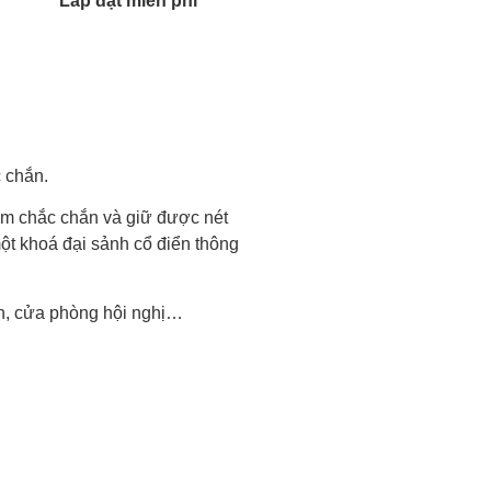
Lắp đặt miễn phí
c chắn.
nắm chắc chắn và giữ được nét
ột khoá đại sảnh cổ điển thông
ển, cửa phòng hội nghị…