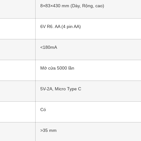
8×83×430 mm (Dày, Rộng, cao)
6V R6. AA (4 pin AA)
<180mA
Mở cửa 5000 lần
5V-2A, Micro Type C
Có
>35 mm