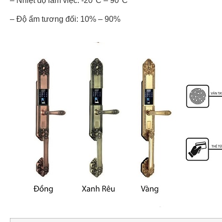
– Nhiệt độ làm việc: -20°C – 90°C
– Độ ẩm tương đối: 10% – 90%