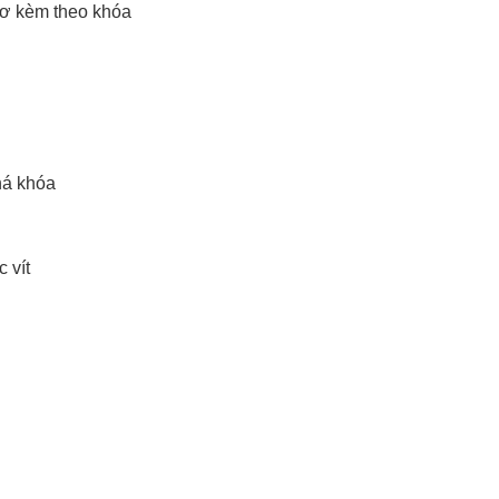
 cơ kèm theo khóa
há khóa
 vít