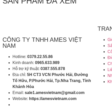
SẢN PHẨM ĐÃ XEM
TRA
CÔNG TY TNHH AMES VIỆT
Gi
NAM
S
Cô
Hotline:
0379.22.55.86
Đi
Kinh doanh:
0965.633.989
Ch
Hỗ trợ kỹ thuật:
0387.555.878
Li
Địa chỉ:
5H CT3 VCN Phước Hải, Đường
Nh
Tố Hữu, P.Phước Hải, Tp.Nha Trang, Tỉnh
Kh
Khánh Hòa
Email:
sale1.amesvietnam@gmail.com
Website:
https://amesvietnam.com