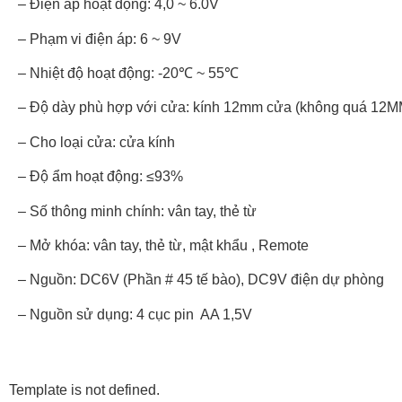
– Điện áp hoạt động: 4,0 ~ 6.0V
– Phạm vi điện áp: 6 ~ 9V
– Nhiệt độ hoạt động: -20℃ ~ 55℃
– Độ dày phù hợp với cửa: kính 12mm cửa (không quá 12MM
– Cho loại cửa: cửa kính
– Độ ẩm hoạt động: ≤93%
– Số thông minh chính: vân tay, thẻ từ
– Mở khóa: vân tay, thẻ từ, mật khẩu , Remote
– Nguồn: DC6V (Phần # 45 tế bào), DC9V điện dự phòng
– Nguồn sử dụng: 4 cục pin AA 1,5V
Template is not defined.