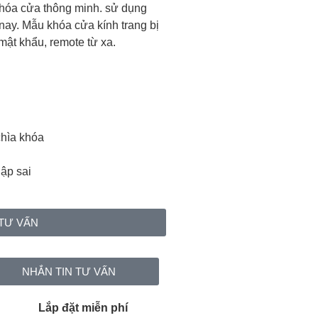
óa cửa thông minh. sử dụng
nay. Mẫu khóa cửa kính trang bị
mật khẩu, remote từ xa.
 chìa khóa
ập sai
TƯ VẤN
NHẮN TIN TƯ VẤN
Lắp đặt miễn phí