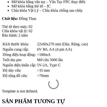
Mở khóa bằng vân tay – Vân Tay FPC thụy điển
Mở khóa bằng thẻ từ – IC
Chìa khóa Vật Lý – Chìa khóa chống sao chép
Chất liệu:
Đồng Thau
Thẻ từ theo máy: 02
Chìa khóa vật lý: 02
Bảo hành: 2 năm
Kích thước khóa:
22x60x270 mm (Dày, Rộng, cao)
Nguồn cung cấp:
6V R6. AA (4 pin AA)
Dòng điện hoạt động:
<180mA
Tuổi thọ pin:
Mở cửa 5000 lần
Nguồn điện khẩn cấp:
5V-2A, Type C
Độ dày cửa:
>35 mm
Độ rộng đố cửa:
>70mm
Template is not defined.
SẢN PHẨM TƯƠNG TỰ