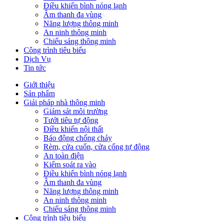
Điều khiển bình nóng lạnh
Âm thanh đa vùng
Năng lượng thông minh
An ninh thông minh
Chiếu sáng thông minh
Công trình tiêu biểu
Dịch Vụ
Tin tức
Giới thiệu
Sản phẩm
Giải pháp nhà thông minh
Giám sát môi trường
Tưới tiêu tự động
Điều khiển nội thất
Báo động chống cháy
Rèm, cửa cuốn, cửa cổng tự động
An toàn điện
Kiểm soát ra vào
Điều khiển bình nóng lạnh
Âm thanh đa vùng
Năng lượng thông minh
An ninh thông minh
Chiếu sáng thông minh
Công trình tiêu biểu