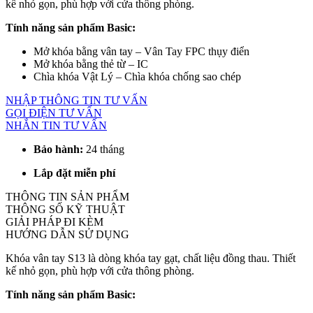
kế nhỏ gọn, phù hợp với cửa thông phòng.
Tính năng sản phẩm Basic:
Mở khóa bằng vân tay – Vân Tay FPC thụy điển
Mở khóa bằng thẻ từ – IC
Chìa khóa Vật Lý – Chìa khóa chống sao chép
NHẬP THÔNG TIN TƯ VẤN
GỌI ĐIỆN TƯ VẤN
NHẮN TIN TƯ VẤN
Bảo hành:
24 tháng
Lắp đặt miễn phí
THÔNG TIN SẢN PHẨM
THÔNG SỐ KỸ THUẬT
GIẢI PHÁP ĐI KÈM
HƯỚNG DẪN SỬ DỤNG
Khóa vân tay S13 là dòng khóa tay gạt, chất liệu đồng thau. Thiết
kế nhỏ gọn, phù hợp với cửa thông phòng.
Tính năng sản phẩm Basic: