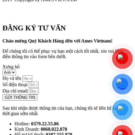
ĐĂNG KÝ TƯ VẤN
Chào mừng Quý Khách Hàng đến với Ames Vietnam!
Để chúng tôi có thể phục vụ bạn một cách tốt nhất, xin vui lòng
điền thông tin vào form bên dưới.
Xưng hô
Họ và tên
Số điện thoại
Địa chỉ email
GỬI THÔNG TIN
Sau khi nhận được thông tin của bạn, chúng tôi sẽ liên hệ lại trong
thời gian sớm nhất.
Hotline:
0379.22.55.86
Kinh Doanh:
0868.022.878
Hỗ trợ kỹ thuật:
0387.555.878