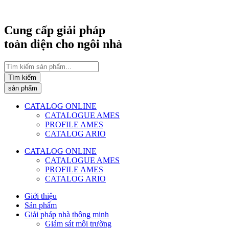
Chuyển
đến
nội
Cung cấp giải pháp
dung
toàn diện cho ngôi nhà
Search
...
Tìm kiếm
sản phẩm
CATALOG ONLINE
CATALOGUE AMES
PROFILE AMES
CATALOG ARIO
CATALOG ONLINE
CATALOGUE AMES
PROFILE AMES
CATALOG ARIO
Giới thiệu
Sản phẩm
Giải pháp nhà thông minh
Giám sát môi trường