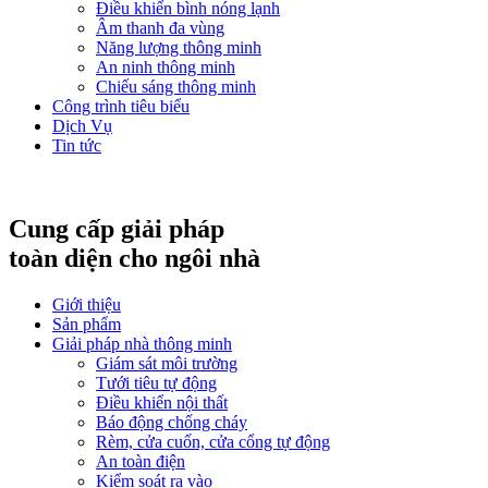
Điều khiển bình nóng lạnh
Âm thanh đa vùng
Năng lượng thông minh
An ninh thông minh
Chiếu sáng thông minh
Công trình tiêu biểu
Dịch Vụ
Tin tức
Cung cấp giải pháp
toàn diện cho ngôi nhà
Giới thiệu
Sản phẩm
Giải pháp nhà thông minh
Giám sát môi trường
Tưới tiêu tự động
Điều khiển nội thất
Báo động chống cháy
Rèm, cửa cuốn, cửa cổng tự động
An toàn điện
Kiểm soát ra vào