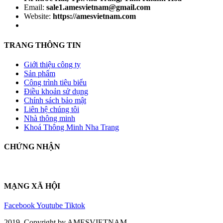
Email:
sale1.amesvietnam@gmail.com
Website:
https://amesvietnam.com
TRANG THÔNG TIN
Giới thiệu công ty
Sản phẩm
Công trình tiêu biểu
Điều khoản sử dụng
Chính sách bảo mật
Liên hệ chúng tôi
Nhà thông minh
Khoá Thông Minh Nha Trang
CHỨNG NHẬN
MẠNG XÃ HỘI
Facebook
Youtube
Tiktok
2019 Copyright by AMESVIETNAM