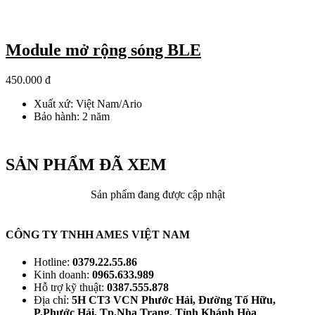
Module mở rộng sóng BLE
450.000 đ
Xuất xứ: Việt Nam/Ario
Bảo hành: 2 năm
SẢN PHẨM ĐÃ XEM
Sản phẩm đang được cập nhật
CÔNG TY TNHH AMES VIỆT NAM
Hotline:
0379.22.55.86
Kinh doanh:
0965.633.989
Hỗ trợ kỹ thuật:
0387.555.878
Địa chỉ:
5H CT3 VCN Phước Hải, Đường Tố Hữu,
P.Phước Hải, Tp.Nha Trang, Tỉnh Khánh Hòa