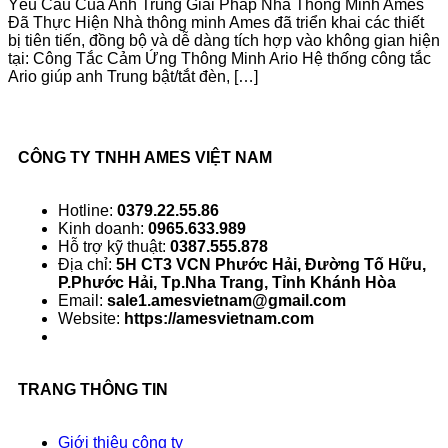
Yêu Cầu Của Anh Trung Giải Pháp Nhà Thông Minh Ames
Đã Thực Hiện Nhà thông minh Ames đã triển khai các thiết
bị tiên tiến, đồng bộ và dễ dàng tích hợp vào không gian hiện
tại: Công Tắc Cảm Ứng Thông Minh Ario Hệ thống công tắc
Ario giúp anh Trung bật/tắt đèn, […]
CÔNG TY TNHH AMES VIỆT NAM
Hotline:
0379.22.55.86
Kinh doanh:
0965.633.989
Hỗ trợ kỹ thuật:
0387.555.878
Địa chỉ:
5H CT3 VCN Phước Hải, Đường Tố Hữu,
P.Phước Hải, Tp.Nha Trang, Tỉnh Khánh Hòa
Email:
sale1.amesvietnam@gmail.com
Website:
https://amesvietnam.com
TRANG THÔNG TIN
Giới thiệu công ty