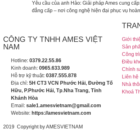
Yêu cầu của anh Hảo: Giải pháp Ames cung cấp:
đẳng cấp – nơi công nghệ hiện đại phục vụ hoàn 
TRA
CÔNG TY TNHH AMES VIỆT
Giới thi
NAM
Sản ph
Công trì
Hotline:
0379.22.55.86
Điều kh
Kinh doanh:
0965.633.989
Chính s
Hỗ trợ kỹ thuật:
0387.555.878
Liên hệ 
Địa chỉ:
5H CT3 VCN Phước Hải, Đường Tố
Nhà thô
Hữu, P.Phước Hải, Tp.Nha Trang, Tỉnh
Khoá Th
Khánh Hòa
Email:
sale1.amesvietnam@gmail.com
Website:
https://amesvietnam.com
2019 Copyright by AMESVIETNAM