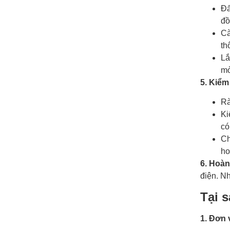
Đấ
đồ
Cà
th
Lắ
mở
5. Kiểm
Rà
Ki
có
Ch
ho
6. Hoàn
điện. N
Tại 
1. Đơn 