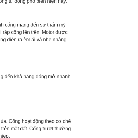
ổng tự động phổ biến hiện nay.
cánh cổng mang đến sự thẩm mỹ
 ráp cổng lên trên. Motor được
óng diễn ra êm ái và nhẹ nhàng.
ang đến khả năng đóng mở nhanh
 lùa. Cổng hoạt động theo cơ chế
trên mặt đất. Cổng trượt thường
hiệp.