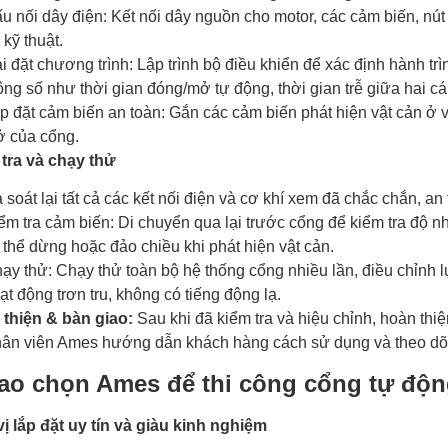
u nối dây điện: Kết nối dây nguồn cho motor, các cảm biến, nút
 kỹ thuật.
i đặt chương trình: Lập trình bộ điều khiển để xác định hành tr
ông số như thời gian đóng/mở tự động, thời gian trễ giữa hai cá
p đặt cảm biến an toàn: Gắn các cảm biến phát hiện vật cản ở v
 của cổng.
 tra và chạy thử
 soát lại tất cả các kết nối điện và cơ khí xem đã chắc chắn, an 
ểm tra cảm biến: Di chuyển qua lại trước cổng để kiểm tra độ 
 thể dừng hoặc đảo chiều khi phát hiện vật cản.
ạy thử: Chạy thử toàn bộ hệ thống cổng nhiều lần, điều chỉnh 
ạt động trơn tru, không có tiếng động lạ.
 thiện & bàn giao:
Sau khi đã kiểm tra và hiệu chỉnh, hoàn thi
hân viên Ames hướng dẫn khách hàng cách sử dụng và theo dõi l
sao chọn Ames để thi công cổng tự độ
vị lắp đặt uy tín và giàu kinh nghiệm