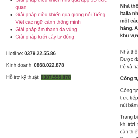
Nhà thô
quan
Italia 
Giải pháp điều khiển qua giọng nói Tiếng
một các
Việt các ngữ cảnh thông minh
hàng. A
Giải pháp âm thanh đa vùng
khu vự
Giải pháp tưới cây tự động
Nhà thô
Hotline:
0379.22.55.86
Được đán
Kinh doanh:
0868.022.878
trẻ và 
Hỗ trợ kỹ thuật:
0387.555.878
Cổng tự
Cổng tự
trực ti
nút bấm
Trang b
khi trờ
cần thi