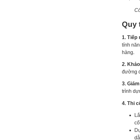
Cổ
Quy 
1. Tiếp
tính nă
hàng.
2. Khảo
đường đi
3. Giám
trình dự
4. Thi 
Lắ
cổ
Dự
dẫ