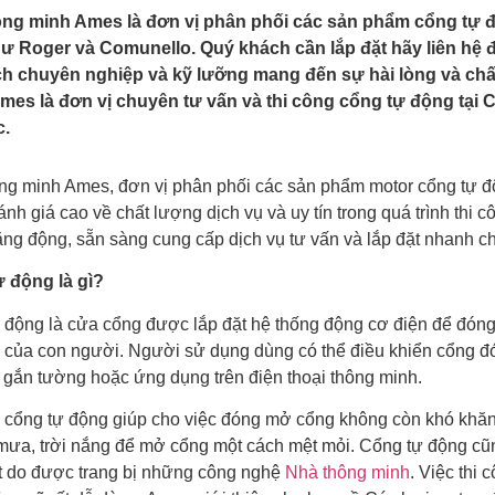
ng minh Ames là đơn vị phân phối các sản phẩm cổng tự 
như Roger và Comunello. Quý khách cần lắp đặt hãy liên hệ 
h chuyên nghiệp và kỹ lưỡng mang đến sự hài lòng và chấ
mes là đơn vị chuyên tư vấn và thi công cổng tự động tại
c.
ng minh Ames, đơn vị phân phối các sản phẩm motor cổng tự đ
h giá cao về chất lượng dịch vụ và uy tín trong quá trình thi c
năng động, sẵn sàng cung cấp dịch vụ tư vấn và lắp đặt nhanh 
 động là gì?
 động là cửa cổng được lắp đặt hệ thống động cơ điện để đón
ếp của con người. Người sử dụng dùng có thể điều khiển cổng đ
 gắn tường hoặc ứng dụng trên điện thoại thông minh.
ị cổng tự động giúp cho việc đóng mở cổng không còn khó khăn
i mưa, trời nắng để mở cổng một cách mệt mỏi. Cổng tự động c
ết do được trang bị những công nghệ
Nhà thông minh
. Việc thi