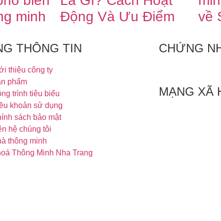
phổ biến
Là Gì? Cách Hoạt
min
ng minh
Động Và Ưu Điểm
về 
NG THÔNG TIN
CHỨNG N
ới thiệu công ty
ản phẩm
MẠNG XÃ 
ng trình tiêu biểu
ều khoản sử dụng
ính sách bảo mật
ên hệ chúng tôi
à thông minh
oá Thông Minh Nha Trang