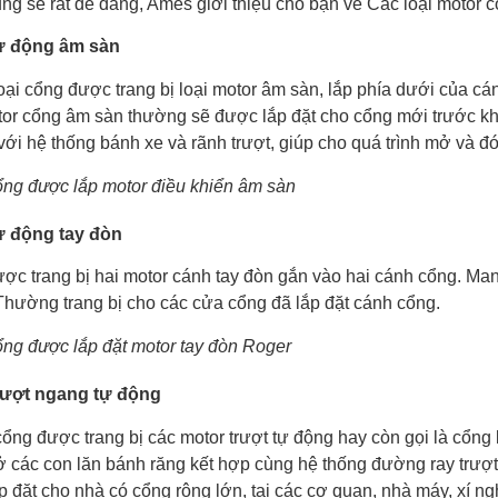
ng sẽ rất dễ dàng, Ames giới thiệu cho bạn về Các loại motor c
ự động âm sàn
loại cổng được trang bị loại motor âm sàn, lắp phía dưới của 
tor cổng âm sàn thường sẽ được lắp đặt cho cổng mới trước khi
 với hệ thống bánh xe và rãnh trượt, giúp cho quá trình mở và đ
ng được lắp motor điều khiển âm sàn
ự động tay đòn
ợc trang bị hai motor cánh tay đòn gắn vào hai cánh cổng. M
Thường trang bị cho các cửa cổng đã lắp đặt cánh cổng.
ng được lắp đặt motor tay đòn Roger
rượt ngang tự động
cổng được trang bị các motor trượt tự động hay còn gọi là cổng
 các con lăn bánh răng kết hợp cùng hệ thống đường ray trượt 
 đặt cho nhà có cổng rộng lớn, tại các cơ quan, nhà máy, xí ng