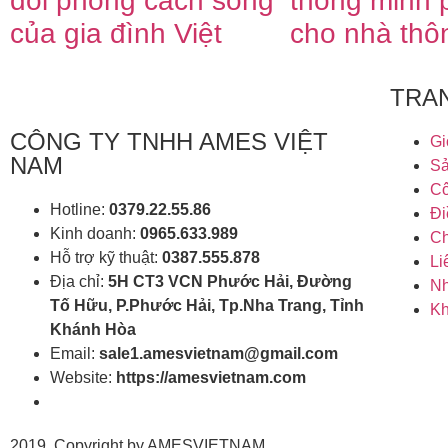
đổi phong cách sống
thông minh 
của gia đình Việt
cho nhà thô
TRA
CÔNG TY TNHH AMES VIỆT
Gi
NAM
S
Cô
Hotline:
0379.22.55.86
Đi
Kinh doanh:
0965.633.989
Ch
Hỗ trợ kỹ thuật:
0387.555.878
Li
Địa chỉ:
5H CT3 VCN Phước Hải, Đường
Nh
Tố Hữu, P.Phước Hải, Tp.Nha Trang, Tỉnh
Kh
Khánh Hòa
Email:
sale1.amesvietnam@gmail.com
Website:
https://amesvietnam.com
2019 Copyright by AMESVIETNAM