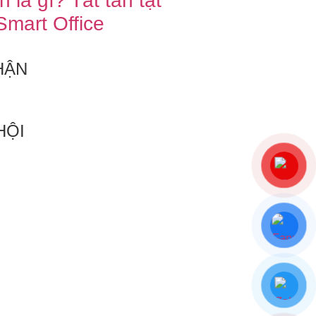
h là gì? Tất tần tật
Smart Office
HẬN
HỘI