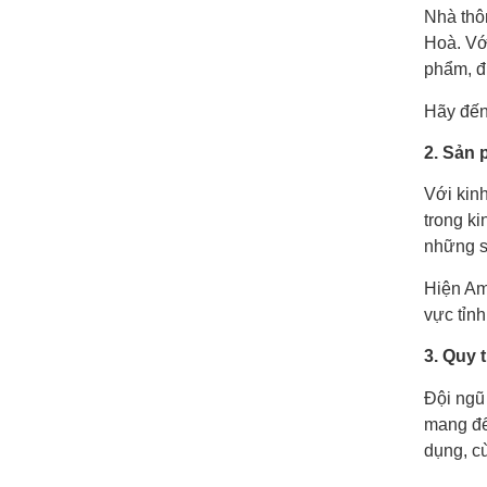
Nhà thôn
Hoà. Vớ
phẩm, đư
Hãy đến
2. Sản
Với kinh
trong k
những s
Hiện Am
vực tỉn
3. Quy 
Đội ngũ
mang đế
dụng, c