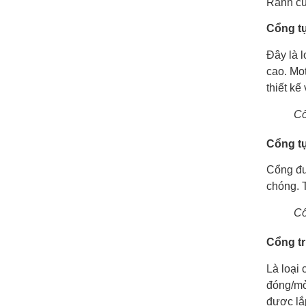
Ranh cũ
Cổng t
Đây là 
cao. Mo
thiết kế
Cổ
Cổng t
Cổng đư
chóng. 
Cổ
Cổng t
Là loại 
đóng/mở
được lắp