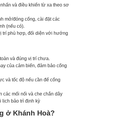
 nhấn và điều khiển từ xa theo sơ
ình mở/đóng cổng, cài đặt các
nh (nếu có).
ị trí phù hợp, đối diện với hướng
toàn và đúng vị trí chưa.
nhạy của cảm biến, đảm bảo cổng
lực và tốc độ nếu cần để cổng
ện các mối nối và che chắn dây
ịch bảo trì định kỳ
ng ở Khánh Hoà?