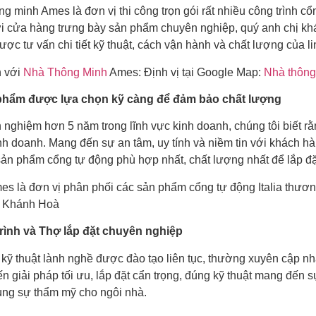
g minh Ames là đơn vị thi công trọn gói rất nhiều công trình c
i cửa hàng trưng bày sản phẩm chuyên nghiệp, quý anh chị khá
ợc tư vấn chi tiết kỹ thuật, cách vận hành và chất lượng của li
 với
Nhà Thông Minh
Ames: Định vị tại Google Map:
Nhà thông
 phẩm được lựa chọn kỹ càng để đảm bảo chất lượng
 nghiệm hơn 5 năm trong lĩnh vực kinh doanh, chúng tôi biết rằ
inh doanh. Mang đến sự an tâm, uy tính và niềm tin với khách h
ản phẩm cổng tự động phù hợp nhất, chất lượng nhất để lắp đặ
es là đơn vị phân phối các sản phẩm cổng tự động Italia thươn
h Khánh Hoà
trình và Thợ lắp đặt chuyên nghiệp
 kỹ thuật lành nghề được đào tạo liên tục, thường xuyên cập 
n giải pháp tối ưu, lắp đặt cẩn trọng, đúng kỹ thuật mang đến 
ùng sự thẩm mỹ cho ngôi nhà.