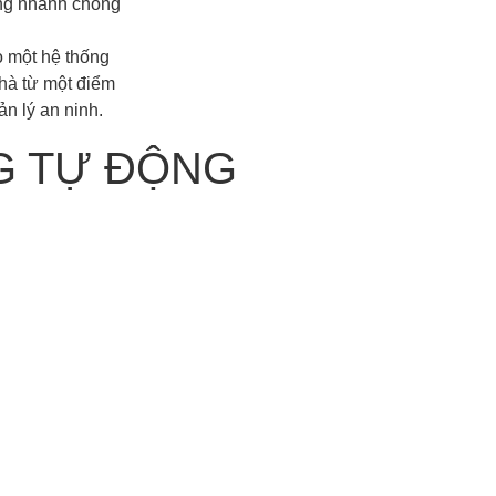
ng nhanh chóng
o một hệ thống
nhà từ một điểm
ản lý an ninh.
G TỰ ĐỘNG