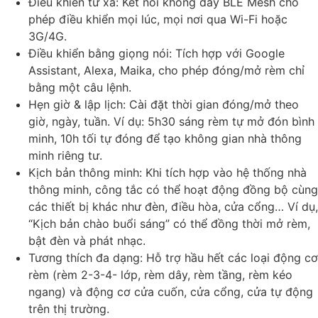
Điều khiển từ xa: Kết nối không dây BLE Mesh cho
phép điều khiển mọi lúc, mọi nơi qua Wi-Fi hoặc
3G/4G.
Điều khiển bằng giọng nói: Tích hợp với Google
Assistant, Alexa, Maika, cho phép đóng/mở rèm chỉ
bằng một câu lệnh.
Hẹn giờ & lập lịch: Cài đặt thời gian đóng/mở theo
giờ, ngày, tuần. Ví dụ: 5h30 sáng rèm tự mở đón bình
minh, 10h tối tự đóng để tạo không gian nhà thông
minh riêng tư.
Kịch bản thông minh: Khi tích hợp vào hệ thống nhà
thông minh, công tắc có thể hoạt động đồng bộ cùng
các thiết bị khác như đèn, điều hòa, cửa cổng… Ví dụ,
“Kịch bản chào buổi sáng” có thể đồng thời mở rèm,
bật đèn và phát nhạc.
Tương thích đa dạng: Hỗ trợ hầu hết các loại động cơ
rèm (rèm 2-3-4- lớp, rèm dây, rèm tầng, rèm kéo
ngang) và động cơ cửa cuốn, cửa cổng, cửa tự động
trên thị trường.