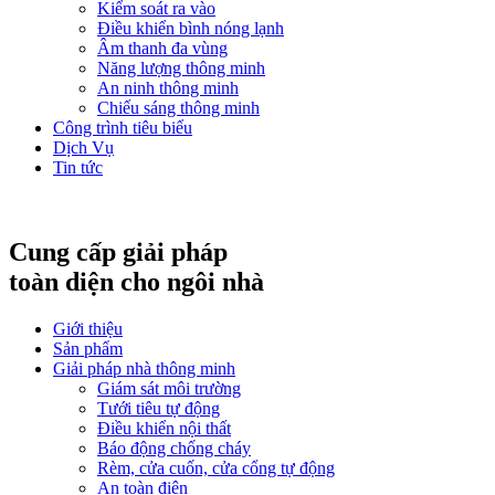
Kiểm soát ra vào
Điều khiển bình nóng lạnh
Âm thanh đa vùng
Năng lượng thông minh
An ninh thông minh
Chiếu sáng thông minh
Công trình tiêu biểu
Dịch Vụ
Tin tức
Cung cấp giải pháp
toàn diện cho ngôi nhà
Giới thiệu
Sản phẩm
Giải pháp nhà thông minh
Giám sát môi trường
Tưới tiêu tự động
Điều khiển nội thất
Báo động chống cháy
Rèm, cửa cuốn, cửa cổng tự động
An toàn điện