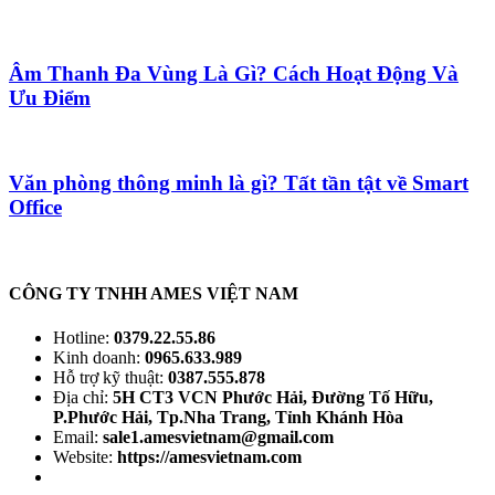
Âm Thanh Đa Vùng Là Gì? Cách Hoạt Động Và
Ưu Điểm
Văn phòng thông minh là gì? Tất tần tật về Smart
Office
CÔNG TY TNHH AMES VIỆT NAM
Hotline:
0379.22.55.86
Kinh doanh:
0965.633.989
Hỗ trợ kỹ thuật:
0387.555.878
Địa chỉ:
5H CT3 VCN Phước Hải, Đường Tố Hữu,
P.Phước Hải, Tp.Nha Trang, Tỉnh Khánh Hòa
Email:
sale1.amesvietnam@gmail.com
Website:
https://amesvietnam.com