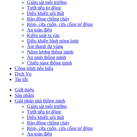
Giám sát môi trường
Tưới tiêu tự động
Điều khiển nội thất
Báo động chống cháy
Rèm, cửa cuốn, cửa cổng tự động
An toàn điện
Kiểm soát ra vào
Điều khiển bình nóng lạnh
Âm thanh đa vùng
Năng lượng thông minh
An ninh thông minh
Chiếu sáng thông minh
Công trình tiêu biểu
Dịch Vụ
Tin tức
Giới thiệu
Sản phẩm
Giải pháp nhà thông minh
Giám sát môi trường
Tưới tiêu tự động
Điều khiển nội thất
Báo động chống cháy
Rèm, cửa cuốn, cửa cổng tự động
An toàn điện