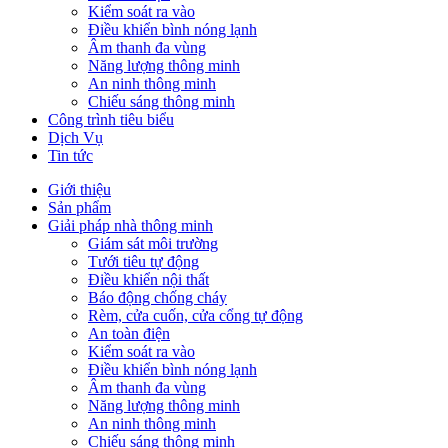
Kiểm soát ra vào
Điều khiển bình nóng lạnh
Âm thanh đa vùng
Năng lượng thông minh
An ninh thông minh
Chiếu sáng thông minh
Công trình tiêu biểu
Dịch Vụ
Tin tức
Giới thiệu
Sản phẩm
Giải pháp nhà thông minh
Giám sát môi trường
Tưới tiêu tự động
Điều khiển nội thất
Báo động chống cháy
Rèm, cửa cuốn, cửa cổng tự động
An toàn điện
Kiểm soát ra vào
Điều khiển bình nóng lạnh
Âm thanh đa vùng
Năng lượng thông minh
An ninh thông minh
Chiếu sáng thông minh