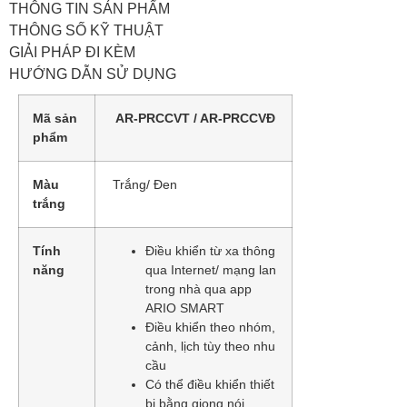
THÔNG TIN SẢN PHẨM
THÔNG SỐ KỸ THUẬT
GIẢI PHÁP ĐI KÈM
HƯỚNG DẪN SỬ DỤNG
Mã sản
AR-PRCCVT / AR-PRCCVĐ
phẩm
Màu
Trắng/ Đen
trắng
Tính
Điều khiển từ xa thông
năng
qua Internet/ mạng lan
trong nhà qua app
ARIO SMART
Điều khiển theo nhóm,
cảnh, lịch tùy theo nhu
cầu
Có thể điều khiển thiết
bị bằng giọng nói